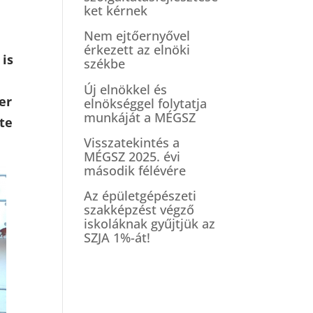
ket kérnek
Nem ejtőernyővel
érkezett az elnöki
 is
székbe
Új elnökkel és
er
elnökséggel folytatja
munkáját a MÉGSZ
te
Visszatekintés a
MÉGSZ 2025. évi
második félévére
Az épületgépészeti
szakképzést végző
iskoláknak gyűjtjük az
SZJA 1%-át!