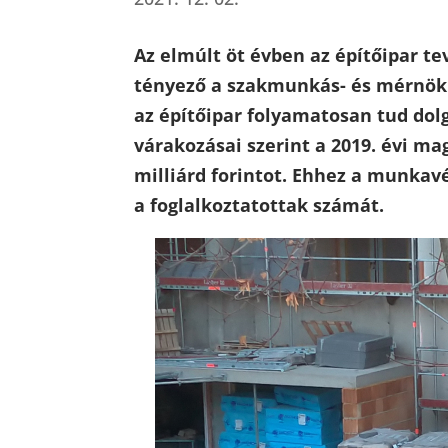
Az elmúlt öt évben az építőipar 
tényező a szakmunkás- és mérnökh
az építőipar folyamatosan tud dol
várakozásai szerint a 2019. évi mag
milliárd forintot. Ehhez a munkav
a foglalkoztatottak számát.