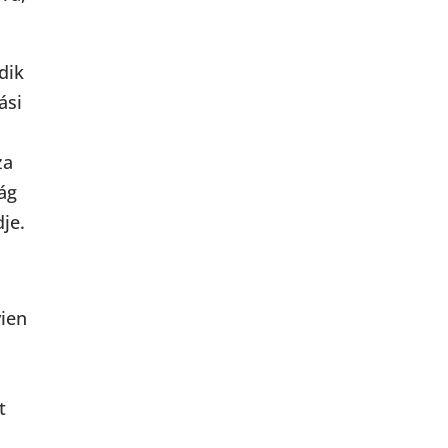
dik
ási
za
ág
dje.
ien
t