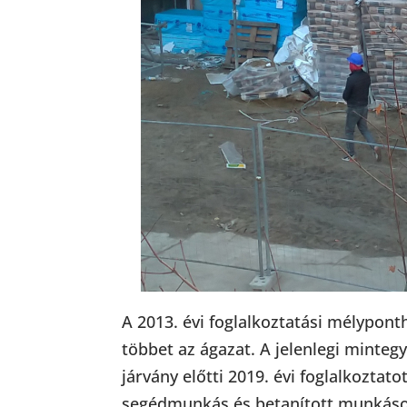
A 2013. évi foglalkoztatási mélypont
többet az ágazat. A jelenlegi mintegy
járvány előtti 2019. évi foglalkozta
segédmunkás és betanított munkások