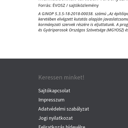
Forrás: ÉVOSZ / sajtóközlemény
A GINOP 5.3.5-18-2018-00038. számú „Az építőipa
keretében elvégzett kutatás alapján javaslatcsoma
kormányzati szervek részére is eljuttatunk. A p
és Gyáriparosok Országos Szövetsége (MGYOSZ) és
Keressen minket!
Sajtókapcsolat
Impresszum
Adatvédelmi szabályzat
Jogi nyilatkozat
Feliratkozás hírlevélre