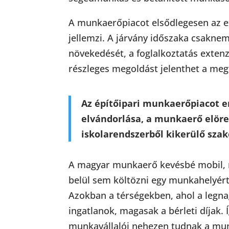
A munkaerőpiacot elsődlegesen az e
jellemzi. A járvány időszaka csaknem
növekedését, a foglalkoztatás extenz
részleges megoldást jelenthet a megf
Az építőipari munkaerőpiacot e
elvándorlása, a munkaerő elöre
iskolarendszerből kikerülő sz
A magyar munkaerő kevésbé mobil, 
belül sem költözni egy munkahelyért.
Azokban a térségekben, ahol a legn
ingatlanok, magasak a bérleti díjak. 
munkavállalói nehezen tudnak a munk