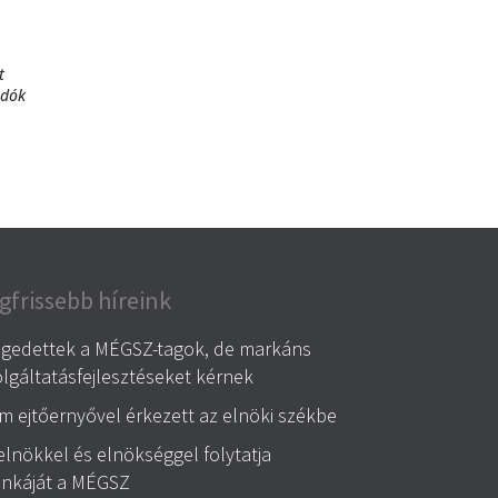
t
adók
gfrissebb híreink
égedettek a MÉGSZ-tagok, de markáns
lgáltatásfejlesztéseket kérnek
 ejtőernyővel érkezett az elnöki székbe
elnökkel és elnökséggel folytatja
nkáját a MÉGSZ