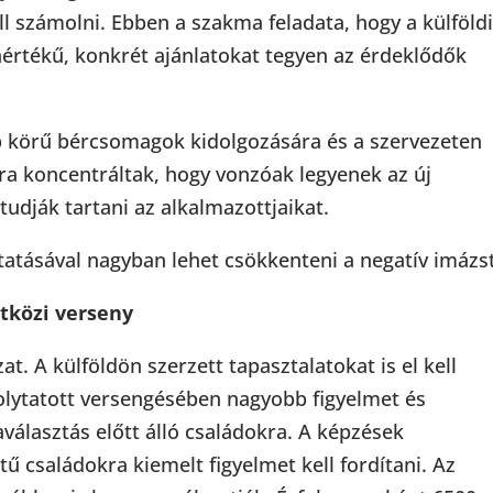
ll számolni. Ebben a szakma feladata, hogy a külföld
értékű, konkrét ajánlatokat tegyen az érdeklődők
b körű bércsomagok kidolgozására és a szervezeten
ára koncentráltak, hogy vonzóak legyenek az új
tudják tartani az alkalmazottjaikat.
tatásával nagyban lehet csökkenteni a negatív imázst
tközi verseny
t. A külföldön szerzett tapasztalatokat is el kell
olytatott versengésében nagyobb figyelmet és
választás előtt álló családokra. A képzések
ű családokra kiemelt figyelmet kell fordítani. Az