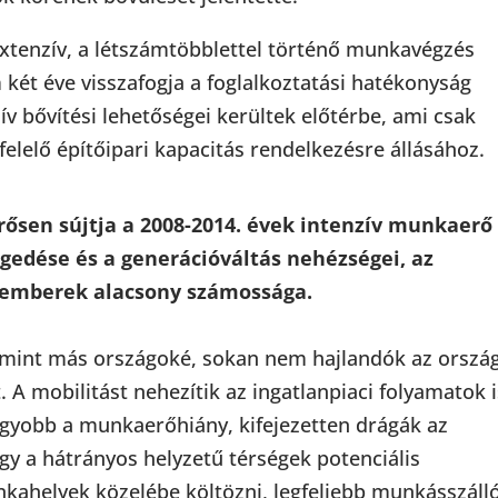
xtenzív, a létszámtöbblettel történő munkavégzés
 két éve visszafogja a foglalkoztatási hatékonyság
ív bővítési lehetőségei kerültek előtérbe, ami csak
elelő építőipari kapacitás rendelkezésre állásához.
rősen sújtja a 2008-2014. évek intenzív munkaerő
gedése és a generációváltás nehézségei, az
akemberek alacsony számossága.
mint más országoké, sokan nem hajlandók az orszá
 A mobilitást nehezítik az ingatlanpiaci folyamatok i
agyobb a munkaerőhiány, kifejezetten drágák az
Így a hátrányos helyzetű térségek potenciális
ahelyek közelébe költözni, legfeljebb munkásszálló