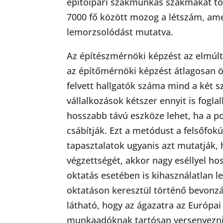
építőipari szakmunkás szakmákat to
7000 fő között mozog a létszám, ame
lemorzsolódást mutatva.
Az építészmérnöki képzést az elmúlt
az építőmérnöki képzést átlagosan 
felvett hallgatók száma mind a két 
vállalkozások kétszer ennyit is fogl
hosszabb távú eszköze lehet, ha a p
csábítják. Ezt a metódust a felsőfok
tapasztalatok ugyanis azt mutatják, 
végzettségét, akkor nagy eséllyel ho
oktatás esetében is kihasználatlan l
oktatáson keresztül történő bevonzá
látható, hogy az ágazatra az Európa
munkaadóknak tartósan versenyezniük