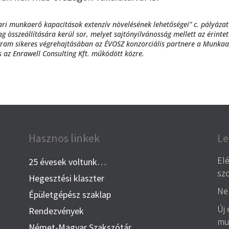
ri munkaerő kapacitások extenzív növelésének lehetőségei” c. pályázat
g összeállítására kerül sor, melyet sajtónyilvánosság mellett az érintet
rogram sikeres végrehajtásában az ÉVOSZ konzorciális partnere a Munka
 az Enrawell Consulting Kft. működött közre.
Hasznos linkek
Le
El
25 évesek voltunk…
szo
Hegesztési klaszter
Nem
Épületgépész szaklap
Új 
Rendezvények
mu
Német-Magyar Szakszótár