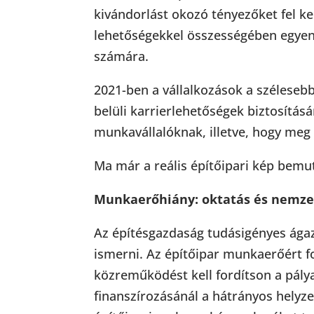
kivándorlást okozó tényezőket fel ke
lehetőségekkel összességében egyen
számára.
2021-ben a vállalkozások a széleseb
belüli karrierlehetőségek biztosítás
munkavállalóknak, illetve, hogy meg 
Ma már a reális építőipari kép bemu
Munkaerőhiány: oktatás és nemze
Az építésgazdaság tudásigényes ágaza
ismerni. Az építőipar munkaerőért f
közreműködést kell fordítson a pálya
finanszírozásánál a hátrányos helyzet