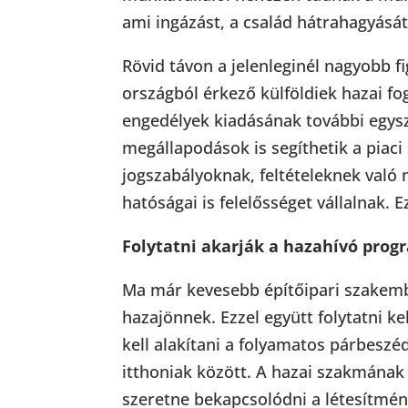
ami ingázást, a család hátrahagyását 
Rövid távon a jelenleginél nagyobb fi
országból érkező külföldiek hazai fo
engedélyek kiadásának további egys
megállapodások is segíthetik a piaci 
jogszabályoknak, feltételeknek való
hatóságai is felelősséget vállalnak. 
Folytatni akarják a hazahívó prog
Ma már kevesebb építőipari szakemb
hazajönnek. Ezzel együtt folytatni k
kell alakítani a folyamatos párbeszé
itthoniak között. A hazai szakmának a
szeretne bekapcsolódni a létesítmén