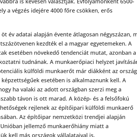
vábbra is kevesen választják. Évfolyamonként 6500-
ly a végzés idejére 4000 főre csökken, erős
 öt év adatai alapján évente átlagosan négyszázan, 
ötszázötvenen kezdték el a magyar egyetemeken. A
szak esetében növekedő tendenciát mutat, azonban a
alkoztatni tudnának. A munkaerőpiaci helyzet javítás
otenciális külföldi munkaerőt már diákként az orszá
ú képzettségűek esetében is alkalmaznunk kell. A
hogy ha valaki az adott országban szerzi meg a
sszabb távon is ott marad. A közép- és a felsőfokú
ehetőségek rejlenek az építőipari külföldi munkaerő
sában. Az építőipar nemzetközi trendjei alapján
i Unióban jellemző munkaerőhiány miatt a
 kell más országok vállalataival is.