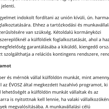
jelenti.
gyelmet indokolt fordítani az unión kívüli, ún. harma
glalkoztatására. Ehhez a tartózkodási és munkavállal
zerűsítésére van szükség. Kétoldalú kormányközi
szereplőknél a külföldiek foglalkoztatását, ahol a ha
 megfelelőség garantálásába a kiküldő, kiengedő orsz
Ezt szolgálthatja a relációs kontingens rendszere, ren
ramot
er és mérnök vállal külföldön munkát, mint amenny
ell az ÉVOSZ által megkezdett hazahívó programot, ki
d lehetőségét a külföldön munkát vállaltak és az
rra is nyitottnak kell lennie, ha valaki vállalkozókén
yek megvalósításába. A munkavállalási célú