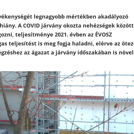
tevékenységét legnagyobb mértékben akadályozó
iány. A COVID járvány okozta nehézségek között
gozni, teljesítménye 2021. évben az ÉVOSZ
as teljesítést is meg fogja haladni, elérve az ötez
égzéshez az ágazat a járvány időszakában is növel