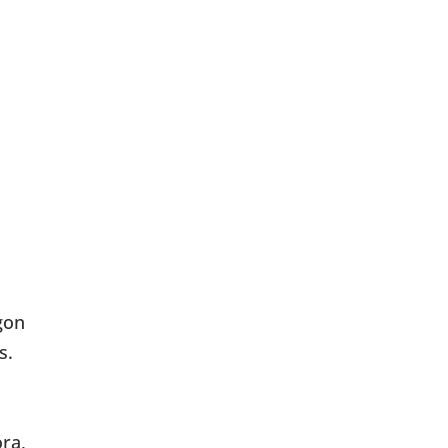
gon
s.
ra,