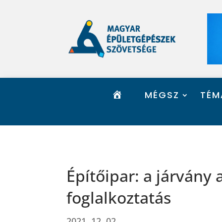
K
MÉGSZ
TÉM
E
Z
D
Ő
O
L
D
A
L
Építőipar: a járvány 
foglalkoztatás
2021. 12. 02.