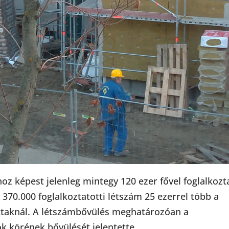
hoz képest jelenleg mintegy 120 ezer fővel foglalkozt
 370.000 foglalkoztatotti létszám 25 ezerrel több a
tottaknál. A létszámbővülés meghatározóan a
 körének bővülését jelentette.