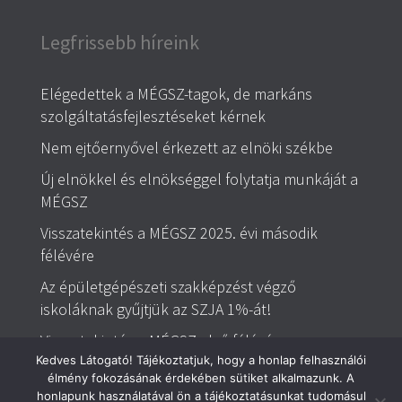
Legfrissebb híreink
Elégedettek a MÉGSZ-tagok, de markáns
szolgáltatásfejlesztéseket kérnek
Nem ejtőernyővel érkezett az elnöki székbe
Új elnökkel és elnökséggel folytatja munkáját a
MÉGSZ
Visszatekintés a MÉGSZ 2025. évi második
félévére
Az épületgépészeti szakképzést végző
iskoláknak gyűjtjük az SZJA 1%-át!
Visszatekintés a MÉGSZ első félévére
Kedves Látogató! Tájékoztatjuk, hogy a honlap felhasználói
élmény fokozásának érdekében sütiket alkalmazunk. A
honlapunk használatával ön a tájékoztatásunkat tudomásul
Magyar Épületgépészek Szövetsége | Minden jog