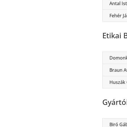
Antal Is
Fehér J
Etikai 
Domonk
Braun At
Huszák
Gyártó
Biró Gá