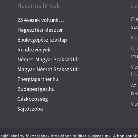
Hasznos linkek
Le
El
25 évesek voltunk…
szo
Hegesztési klaszter
Nem
Épületgépész szaklap
Új 
Rendezvények
mu
Német-Magyar Szakszótár
Vis
Magyar-Német Szakszótár
fél
Energiapartner.hu
Az
Budapestgaz.hu
isk
Gázközösség
Vis
Sajtószoba
ználói élmény fokozásának érdekében sütiket alkalmazunk. A honlapunk 