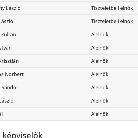
hy László
Tiszteletbeli elnök
László
Tiszteletbeli elnök
 Zoltán
Alelnök
stván
Alelnök
risztián
Alelnök
s Norbert
Alelnök
 Sándor
Alelnök
László
Alelnök
ál
Alelnök
 képviselők