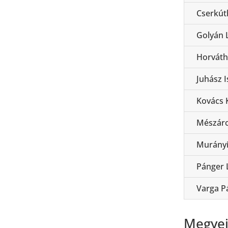
Cserkút
Golyán 
Horváth
Juhász I
Kovács K
Mészáro
Murányi
Pánger 
Varga P
Megyei