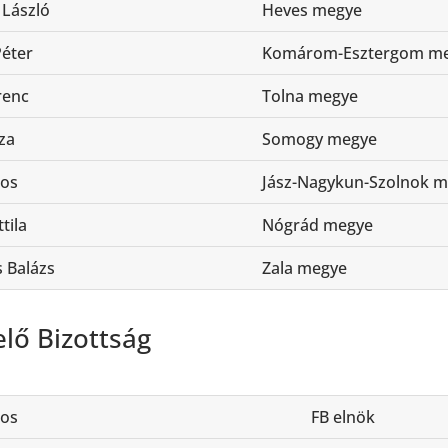
 László
Heves megye
Péter
Komárom-Esztergom m
renc
Tolna megye
za
Somogy megye
jos
Jász-Nagykun-Szolnok 
tila
Nógrád megye
 Balázs
Zala megye
elő Bizottság
jos
FB elnök