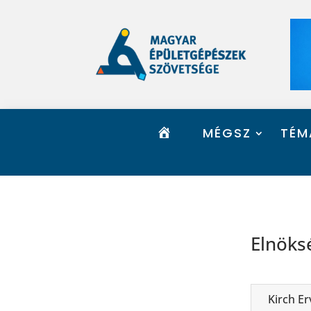
K
MÉGSZ
TÉM
E
Z
D
Ő
O
L
D
A
L
Elnöks
Kirch Er