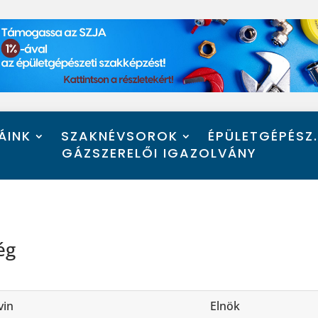
ÁINK
SZAKNÉVSOROK
ÉPÜLETGÉPÉSZ
GÁZSZERELŐI IGAZOLVÁNY
ég
vin
Elnök