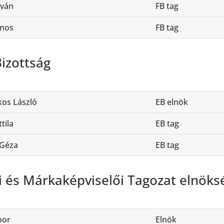
tván
FB tag
ános
FB tag
Bizottság
os László
EB elnök
tila
EB tag
 Géza
EB tag
i és Márkaképviselői Tagozat elnöks
bor
Elnök