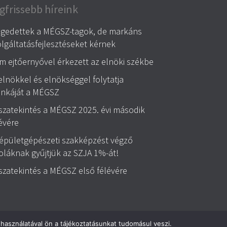
gfrissebb híreink
égedettek a MÉGSZ-tagok, de markáns
lgáltatásfejlesztéseket kérnek
 ejtőernyővel érkezett az elnöki székbe
elnökkel és elnökséggel folytatja
nkáját a MÉGSZ
szatekintés a MÉGSZ 2025. évi második
évére
 épületgépészeti szakképzést végző
oláknak gyűjtjük az SZJA 1%-át!
szatekintés a MÉGSZ első félévére
használatával ön a tájékoztatásunkat tudomásul veszi.