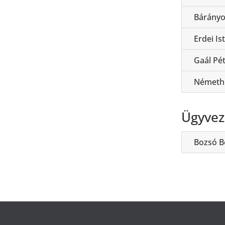
Bárányo
Erdei Is
Gaál Pé
Németh
Ügyvez
Bozsó B