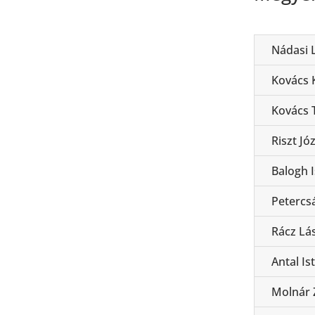
Nádasi 
Kovács K
Kovács
Riszt Jó
Balogh 
Petercs
Rácz Lá
Antal Is
Molnár 