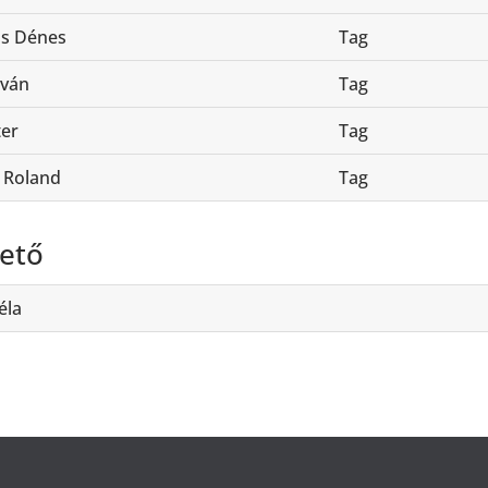
s Dénes
Tag
tván
Tag
ter
Tag
 Roland
Tag
ető
éla