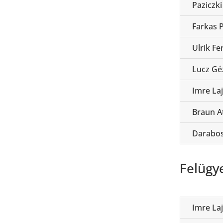
Paziczki
Farkas 
Ulrik Fe
Lucz Gé
Imre La
Braun At
Darabos
Felügy
Imre La