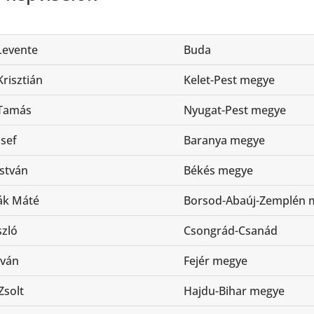
Levente
Buda
risztián
Kelet-Pest megye
 Tamás
Nyugat-Pest megye
zsef
Baranya megye
István
Békés megye
ák Máté
Borsod-Abaúj-Zemplén 
szló
Csongrád-Csanád
tván
Fejér megye
Zsolt
Hajdu-Bihar megye