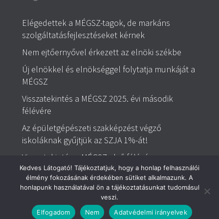
Elégedettek a MÉGSZ-tagok, de markáns
szolgáltatásfejlesztéseket kérnek
Nem ejtőernyővel érkezett az elnöki székbe
Új elnökkel és elnökséggel folytatja munkáját a
MÉGSZ
Visszatekintés a MÉGSZ 2025. évi második
félévére
Az épületgépészeti szakképzést végző
iskoláknak gyűjtjük az SZJA 1%-át!
Visszatekintés a MÉGSZ első félévére
Kedves Látogató! Tájékoztatjuk, hogy a honlap felhasználói
élmény fokozásának érdekében sütiket alkalmazunk. A
honlapunk használatával ön a tájékoztatásunkat tudomásul
Magyar Épületgépészek Szövetsége | Minden jog
veszi.
fenntartva © | Bankszámlaszám: 11711096-20001357
Elfogadom
Nem
Adatvédelmi irányelvek